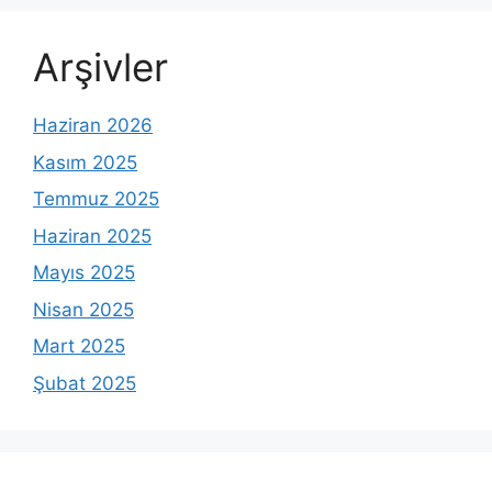
Arşivler
Haziran 2026
Kasım 2025
Temmuz 2025
Haziran 2025
Mayıs 2025
Nisan 2025
Mart 2025
Şubat 2025