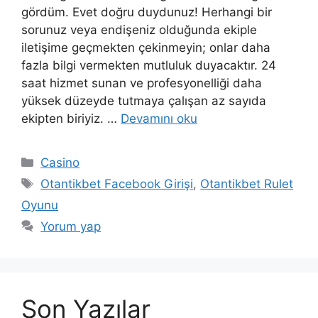
gördüm. Evet doğru duydunuz! Herhangi bir
sorunuz veya endişeniz olduğunda ekiple
iletişime geçmekten çekinmeyin; onlar daha
fazla bilgi vermekten mutluluk duyacaktır. 24
saat hizmet sunan ve profesyonelliği daha
yüksek düzeyde tutmaya çalışan az sayıda
ekipten biriyiz. …
Devamını oku
Kategoriler
Casino
Etiketler
Otantikbet Facebook Girişi
,
Otantikbet Rulet
Oyunu
Yorum yap
Son Yazılar