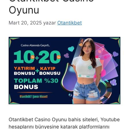
Oyunu
Mart 20, 2025
yazar
Otantikbet
Otantikbet Casino Oyunu bahis siteleri, Youtube
hesaplarını bünyesine katarak platformlarını