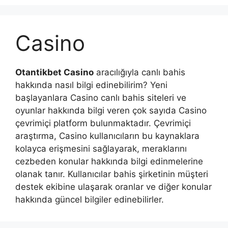
Casino
Otantikbet Casino
aracılığıyla canlı bahis
hakkında nasıl bilgi edinebilirim? Yeni
başlayanlara Casino canlı bahis siteleri ve
oyunlar hakkında bilgi veren çok sayıda Casino
çevrimiçi platform bulunmaktadır. Çevrimiçi
araştırma, Casino kullanıcıların bu kaynaklara
kolayca erişmesini sağlayarak, meraklarını
cezbeden konular hakkında bilgi edinmelerine
olanak tanır. Kullanıcılar bahis şirketinin müşteri
destek ekibine ulaşarak oranlar ve diğer konular
hakkında güncel bilgiler edinebilirler.