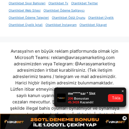
Otantikbet Spor Bahisleri
Otantikbet Tv
Otantikbet Twitter
Otantikbet Web Sitesi
Otantikbet Ödeme Sağlayıcı
Otantikbet Ödeme Talepleri
Otantikbet Ödül Oyunu
Otantikbet Üyelik
Otantikbet Üyelik İptali
Otantikbet İnstagram
Otantikbet Şikayet
Avrasya'nın en büyük reklam platformunda olmak için
Microsoft Teams:
reklam@avrasyamarketing.com
adresimizden veya Telegram: @Avrasyamarketing
adresimizden irtibat kurabilirsiniz. (Tek iletişim
adreslerimiz teams / telegram ve mail adresimizdir.
Harici hiçbir iletişim adresimiz bulunmamaktadır.
Lütfen itibar etmeyiniz.) Türkiye yasalarına göre 7258
sayılı kanun uyarınca yasa dışı bahis oynamanın
cezaları mevcuttur. Şu an bulunduğunuz site hiç bir
şekilde illegal bahis oyunları oynatmıyor ve oynamaya
aracı olmuyordur.
betfurther
|
alfabahis
|
cilekbet
|
×
bubahis
|
netbahis
|
ciprobet
|
wiocasino
|
extrabet