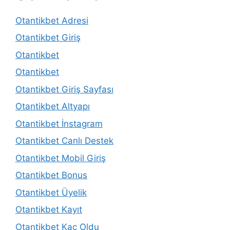
Otantikbet Adresi
Otantikbet Giriş
Otantikbet
Otantikbet
Otantikbet Giriş Sayfası
Otantikbet Altyapı
Otantikbet İnstagram
Otantikbet Canlı Destek
Otantikbet Mobil Giriş
Otantikbet Bonus
Otantikbet Üyelik
Otantikbet Kayıt
Otantikbet Kaç Oldu