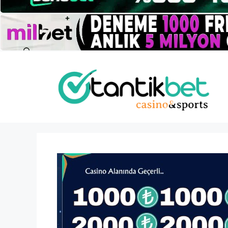
İçeriğe
atla