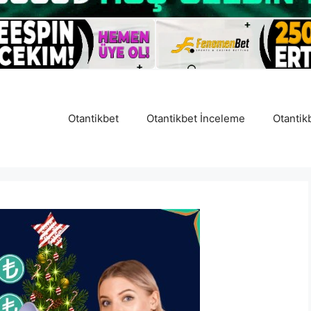
Otantikbet
Otantikbet İnceleme
Otantik